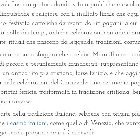
oli flussi migratori, dando vita a prolifiche mescola
 linguistiche e religiose, con il risultato finale che oggi 
o: festività cattoliche derivanti da riti pagani la cui 
la notte dei tempi, antiche celebrazioni contadine or
te, rituali che nascono da leggende, tradizioni, costu
io a nessuno sfuggirà che i celebri Mamuthones sardi,
 di pecora e pesantemente mascherati, rappresentano 
 un antico rito pre-cristiano, forse fenicio, e che ogg
i nelle celebrazioni del Carnevale: una cerimonia pa
origini fenicie, trasformata in tradizione cristiana: be
zioni diverse!
rte della tradizione italiana, sebbene con origini più 
he i
casinò italiani
, come quello di Venezia, che van
nga secoli, proprio come il Carnevale!