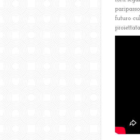
paripasso
futuro cu
proiettat