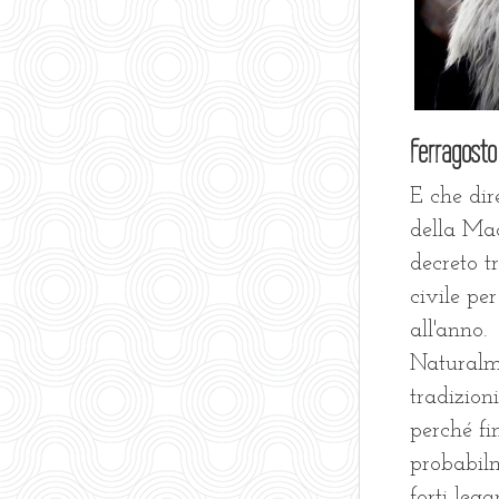
Ferragosto
E che dir
della Ma
decreto t
civile pe
all'anno.
Naturalme
tradizion
perché fi
probabilm
forti leg