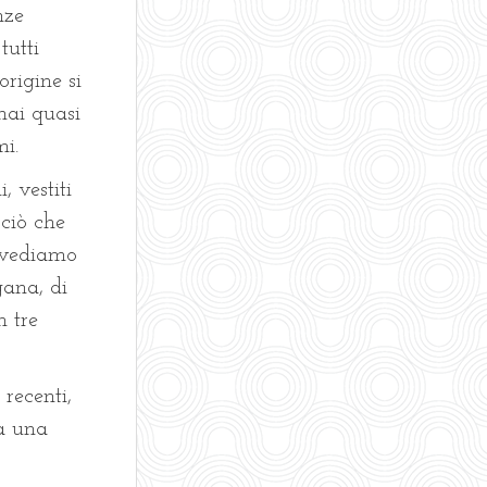
nze
tutti
origine si
mai quasi
mi.
 vestiti
ciò che
i vediamo
gana, di
n tre
recenti,
ta una