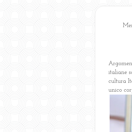
Mem
Argomento
italiane 
cultura It
unico cor