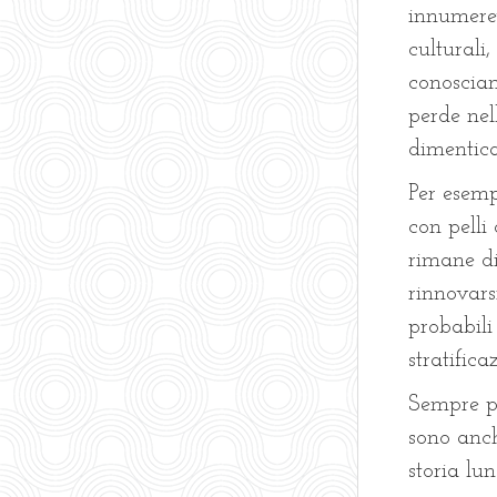
innumerev
culturali,
conosciam
perde nel
dimentica
Per esemp
con pelli
rimane di
rinnovars
probabili 
stratifica
Sempre pa
sono anc
storia lu