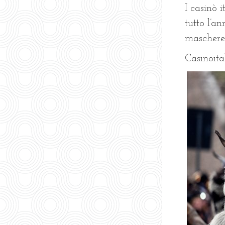
I casinò 
tutto l’a
maschere 
Casinoita