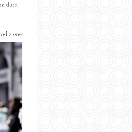
che dura
radizione!