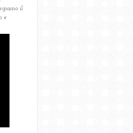
orgiamo il
o e