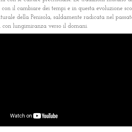
 con il cambiare dei tempi e in questa evoluzione sc
lturale della Penisola, saldamente radicata nel passat
a con lungimiranza verso il domani.