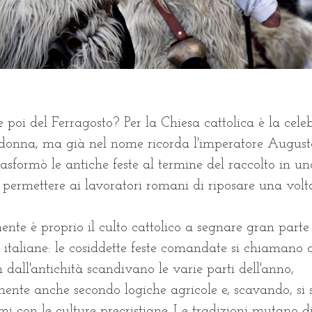
e poi del Ferragosto? Per la Chiesa cattolica è la cele
donna, ma già nel nome ricorda l'imperatore Augusto
rasformò le antiche feste al termine del raccolto in u
r permettere ai lavoratori romani di riposare una volt
nte è proprio il culto cattolico a segnare gran parte 
i italiane: le cosiddette feste comandate si chiamano c
n dall'antichità scandivano le varie parti dell'anno,
ente anche secondo logiche agricole e, scavando, si
ami con le culture precristiane. Le tradizioni mutano d